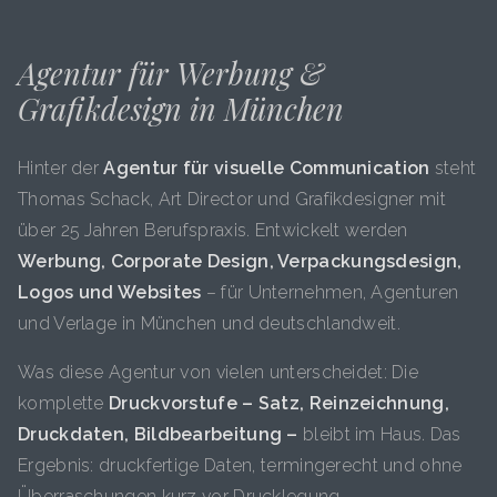
Agentur für Werbung &
Grafikdesign in München
Hinter der
Agentur für visuelle Communication
steht
Thomas Schack, Art Director und Grafikdesigner mit
über 25 Jahren Berufspraxis. Entwickelt werden
Werbung, Corporate Design, Verpackungsdesign,
Logos und Websites
– für Unternehmen, Agenturen
und Verlage in München und deutschlandweit.
Was diese Agentur von vielen unterscheidet: Die
komplette
Druckvorstufe – Satz, Reinzeichnung,
Druckdaten, Bildbearbeitung –
bleibt im Haus. Das
Ergebnis: druckfertige Daten, termingerecht und ohne
Überraschungen kurz vor Drucklegung.