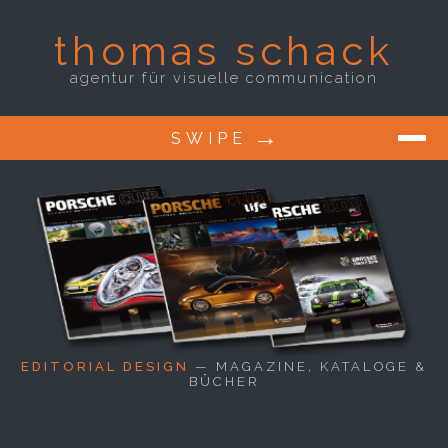
thomas
schack
agentur für visuelle communication
→
SWIPE
t
h
o
m
a
s
25 JAHRE
s
c
h
a
c
k
EDITORIAL DESIGN
— MAGAZINE, KATALOGE &
BÜCHER