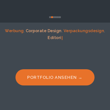
W
e
r
b
u
n
g
,
C
o
r
p
o
r
a
t
e
D
e
s
i
g
n
,
V
e
r
p
a
c
k
u
n
g
s
d
e
s
i
g
n
,
E
d
i
t
o
r
i
a
l
d
PORTFOLIO ANSEHEN →